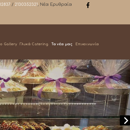
02837
/
2130352321
, Νέα Ερυθραία
o Gallery
Γλυκά Catering
Τα νέα μας
Επικοινωνία